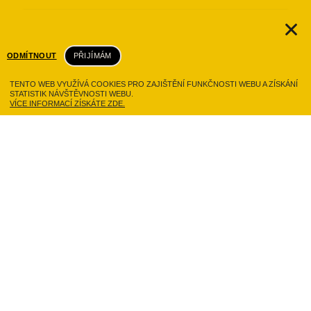
ODMÍTNOUT
PŘIJÍMÁM
TENTO WEB VYUŽÍVÁ COOKIES PRO ZAJIŠTĚNÍ FUNKČNOSTI WEBU A ZÍSKÁNÍ
STATISTIK NÁVŠTĚVNOSTI WEBU.
VÍCE INFORMACÍ ZÍSKÁTE ZDE.
Exhibice Vodárek Transport
Číst dále