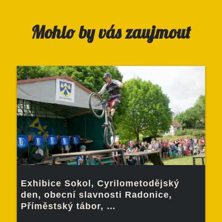
Mohlo by vás zaujmout
Exhibice Sokol, Cyrilometodějský
den, obecní slavnosti Radonice,
Příměstský tábor, …