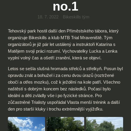
no.1
18. 7. 2022
Bikeskills tým
Tehovský park hostil další den Příměstského tábora, který
organizuje Bikeskills a klub MTB Trial Mraveniště. Tým
organizátorů je již pár let ustálený a instruktoři Katarína s
Matějem svojí práci rozumí. Vychovatelky Lucka a Lenka
vyplní volný čas a ošetří zranění, která se objeví.
Letos se sešla slušná hromada střelců a střelkyň. Posun byl
opravdu znát a bohužel i za cenu dvou úrazů (roztržené
obočí a otřes mozku), což k ježdění na kole patří. Všechno
naštěstí s dobrým koncem bez následků. Počasí bylo
ideální a děti zvládly vše i po fyzické stránce. Pro
zůčastněné Trialisty uspořádal Vlasta menší trénink a další
den pro starší kluky i trochu extrémnější vyjížďku.