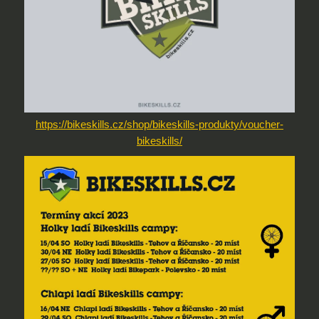
https://bikeskills.cz/shop/bikeskills-produkty/voucher-
bikeskills/