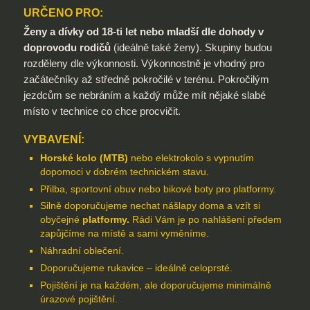
URČENO PRO:
Ženy a dívky od 18-ti let nebo mladší dle dohody v
doprovodu rodičů
(ideálně také ženy). Skupiny budou
rozděleny dle výkonnosti. Výkonnostně je vhodný pro
začátečníky až středně pokročilé v terénu. Pokročilým
jezdcům se nebráním a každý může mít nějaké slabé
místo v technice co chce procvičit.
VYBAVENÍ:
Horské kolo (MTB)
nebo elektrokolo s vypnutím
dopomoci v dobrém technickém stavu.
Přilba, sportovní obuv nebo bikové boty pro platformy.
Silně doporučujeme nechat nášlapy doma a vzít si
obyčejné
platformy.
Rádi Vám je po nahlášení předem
zapůjčíme na místě a sami vyměníme.
Náhradní oblečení.
Doporučujeme rukavice – ideálně celoprsté.
Pojištění je na každém, ale doporučujeme minimálně
úrazové pojištění.