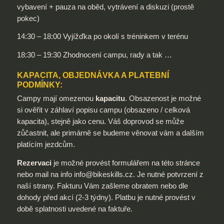
vybavení + pauza na oběd, vytrávení a diskuzi (prostě
pokec)
14:30 – 18:00 Vyjížďka po okolí s tréninkem v terénu
18:30 – 19:30 Zhodnocení campu, rady a tak …
KAPACITA, OBJEDNÁVKA A PLATEBNÍ
PODMÍNKY:
Campy mají omezenou
kapacitu
. Obsazenost je možné
si ověřit v záhlaví popisu campu (obsazeno / celková
kapacita), stejně jako cenu. Váš doprovod se může
zůčastnit, ale primárně se budeme věnovat vám a dalším
platícím jezdcům.
Rezervaci
je možné provést formulářem na této stránce
nebo mail na info info@bikeskills.cz. Je nutné potvrzení z
naší strany. Fakturu Vám zašleme obratem nebo dle
dohody před akcí (2-3 týdny). Platbu je nutné provést v
době splatnosti uvedené na faktuře.