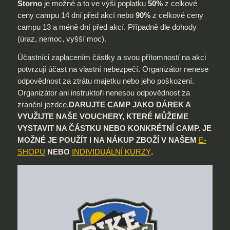
Storno
je možné a to ve výši poplatku
50%
z celkové
ceny campu 14 dní před akcí nebo
90%
z celkové ceny
campu 13 a méně dní před akcí. Případně dle dohody
(úraz, nemoc, vyšší moc).
Účastníci zaplacením částky a svou přítomností na akci
potvrzují účast na vlastní nebezpečí. Organizátor nenese
odpovědnost za ztrátu majetku nebo jeho poškození.
Organizátor ani instruktoři nenesou odpovědnost za
zranění jezdce.
DARUJTE CAMP JAKO DÁREK A
VYUŽIJTE NAŠE VOUCHERY, KTERÉ MŮŽEME
VYSTAVIT NA ČÁSTKU NEBO KONKRÉTNÍ CAMP. JE
MOŽNÉ JE POUŽÍT I NA NÁKUP ZBOŽÍ V NAŠEM
E-
SHOPU
NEBO
INDIVIDUÁLNÍ KURZY
.