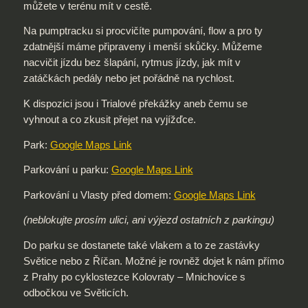
můžete v terénu mít v cestě.
Na pumptracku si procvičíte pumpování, flow a pro ty
zdatnější máme připraveny i menší skůčky. Můžeme
nacvičit jízdu bez šlapání, rytmus jízdy, jak mít v
zatáčkách pedály nebo jet pořádně na rychlost.
K dispozici jsou i Trialové překážky aneb čemu se
vyhnout a co zkusit přejet na vyjížďce.
Park:
Google Maps Link
Parkování u parku:
Google Maps Link
Parkování u Vlasty před domem:
Google Maps Link
(neblokujte prosím ulici, ani výjezd ostatních z parkingu)
Do parku se dostanete také vlakem a to ze zastávky
Světice nebo z Říčan. Možné je rovněž dojet k nám přímo
z Prahy po cyklostezce Kolovraty – Mnichovice s
odbočkou ve Světicích.