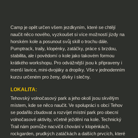
Camp je opět určen všem jezdkyním, které se chtějí
naučit něco nového, vyzkoušet si více možností jízdy na
horském kole a posunout svůj skill o trochu dále.
Pumptrack, traily, klopénky, zatáčky, práce s brzdou,
stabilita, ale i povědomí o kole jako takovém formou
krátkého workshopu. Pro odvážnější jsou k připraveny i
menší lavice, mini-dvojáky a dropíky. Vše v jednodenním
kurzu určeném pro ženy, dívky i slečny.
LOKALITA:
Tehovský volnočasový park a jeho okolí jsou skvělým
místem, kde se něco naučit. Ve spolupráci s obcí Tehov
se podařilo zbudovat a rozvíjet místní park pro obecní
volnočasové aktivity, včetně ježdění na kole. Technický
Trail nám pomůže nacvičit chování v klopénkách,
rockgarden, prudkých zatáčkách a dalších prvcích, které