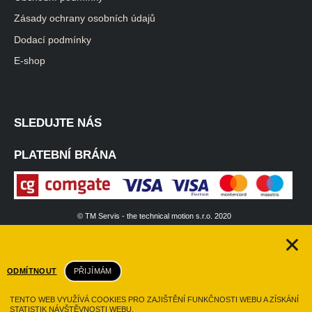
Zásady ochrany osobních údajů
Dodací podmínky
E-shop
SLEDUJTE NÁS
PLATEBNÍ BRÁNA
© TM Servis - the technical motion s.r.o. 2020
|
TRIALSHOW.cz tým
Design by VKC
ODMÍTNOUT
PŘIJÍMÁM
TENTO WEB VYUŽÍVÁ COOKIES PRO ZAJIŠTĚNÍ FUNKČNOSTI WEBU A ZÍSKÁNÍ
STATISTIK NÁVŠTĚVNOSTI WEBU.