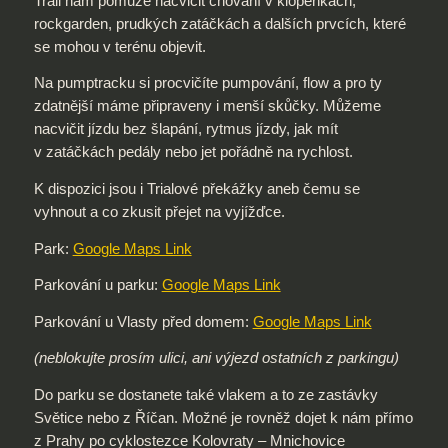
Trail nám pomůže nacvičit chování v klopénkách,
rockgarden, prudkých zatáčkách a dalších prvcích, které
se mohou v terénu objevit.
Na pumptracku si procvičíte pumpování, flow a pro ty
zdatnější máme připraveny i menší skůčky. Můžeme
nacvičit jízdu bez šlapání, rytmus jízdy, jak mít
v zatáčkách pedály nebo jet pořádně na rychlost.
K dispozici jsou i Trialové překážky aneb čemu se
vyhnout a co zkusit přejet na vyjížďce.
Park:
Google Maps Link
Parkování u parku:
Google Maps Link
Parkování u Vlasty před domem:
Google Maps Link
(neblokujte prosím ulici, ani výjezd ostatních z parkingu)
Do parku se dostanete také vlakem a to ze zastávky
Světice nebo z Říčan. Možné je rovněž dojet k nám přímo
z Prahy po cyklostezce Kolovraty – Mnichovice