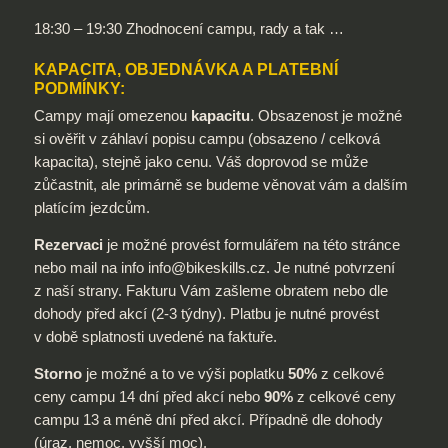
18:30 – 19:30 Zhodnocení campu, rady a tak …
KAPACITA, OBJEDNÁVKA A PLATEBNÍ
PODMÍNKY:
Campy mají omezenou
kapacitu
. Obsazenost je možné
si ověřit v záhlaví popisu campu (obsazeno / celková
kapacita), stejně jako cenu. Váš doprovod se může
zůčastnit, ale primárně se budeme věnovat vám a dalším
platícím jezdcům.
Rezervaci
je možné provést formulářem na této stránce
nebo mail na info info@bikeskills.cz. Je nutné potvrzení
z naší strany. Fakturu Vám zašleme obratem nebo dle
dohody před akcí (2-3 týdny). Platbu je nutné provést
v době splatnosti uvedené na faktuře.
Storno
je možné a to ve výši poplatku
50%
z celkové
ceny campu 14 dní před akcí nebo
90%
z celkové ceny
campu 13 a méně dní před akcí. Případně dle dohody
(úraz, nemoc, vyšší moc).