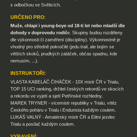
s odbočkou ve Světicích.
URČENO PRO:
Muže, chlapi i young-boye od 18-ti let nebo mladší dle
dohody v doprovodu rodič
e. Skupiny budou rozděleny
dle výkonnosti či zaměření (disciplíny). Výkonnostně je
vhodný pro středně pokročilé (jedu trail, ale bojím se
větších skoků, prudkých zatáček, občas spadnu, kde
nemusím, ...).
INSTRUKTOŘI:
VLASTA KABELÁČ ČIHÁČEK - 10X mistr ČR v Trialu,
TOP 15 UCI ranking, držitel českých rekordů ve skocích
a rekordu ve vyjetí a sjetí Petřínské rozhledny.
MAREK TRYNER - vícemistr republiky v Trialu, vítěz
Českého poháru v Trialu i Endurista každým coulem.
LUKÁŠ VALNÝ - Amatérský mistr ČR a Elitní jezdec
Trialu a posílač každým coulem.
VYBAVENÍ: