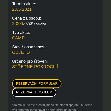
Termín akce:
23.5.2021
Cena za osobu:
2 000
,- CZK / osoba
Typ akce:
CAMP
Stav / obsazenost:
ODJETO
Určeno pro úroveň:
STŘEDNĚ POKROČILÍ
REZERVAČNÍ FORMULÁŘ
REZERVACE MAILEM
*do mailu uveďte prosím jméno / telefonní spojení - budeme
vás obratem kontaktovat s doplňujícím dotazem