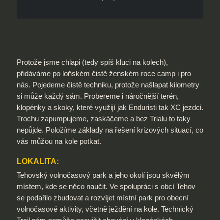
Protože jsme chlapi (tedy spíš kluci na kolech),
přidáváme po loňském čistě ženském roce camp i pro
nás. Pojedeme čistě techniku, protože našlapat kilometry
si může každý sám. Probereme i náročnější terén,
klopénky a skoky, které využijí jak Enduristi tak XC jezdci.
Trochu zapumpujeme, zaskáčeme a bez Trialu to taky
nepůjde. Položíme základy na řešení krizových situací, co
vás můžou na kole potkat.
LOKALITA:
Tehovský volnočasový park a jeho okolí jsou skvělým
místem, kde se něco naučit. Ve spolupráci s obcí Tehov
se podařilo zbudovat a rozvíjet místní park pro obecní
volnočasové aktivity, včetně ježdění na kole. Technický